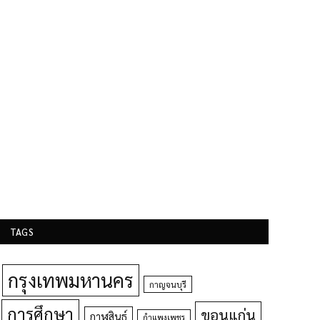
TAGS
กรุงเทพมหานคร
กาญจนบุรี
การศึกษา
ขอนแก่น
กาฬสินธุ์
กำแพงเพชร