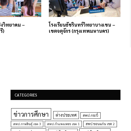
ป่งวิทยาคม –
โรงเรียนธัชรินทร์วิทยาบางเขน –
รี)
เขตจตุจักร (กรุงเทพมหานคร)
CATEGORIES
ข่าวการศึกษา
ต่างประเทศ
สพป.กระบี่
สพป.กำแพงเพชร เขต 1
สพป.ขอนแก่น เขต 2
สพป.กาฬสินธุ์ เขต 3