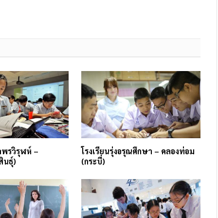
พรวิรุฬห์ –
โรงเรียนรุ่งอรุณศึกษา – คลองท่อม
นธุ์)
(กระบี่)