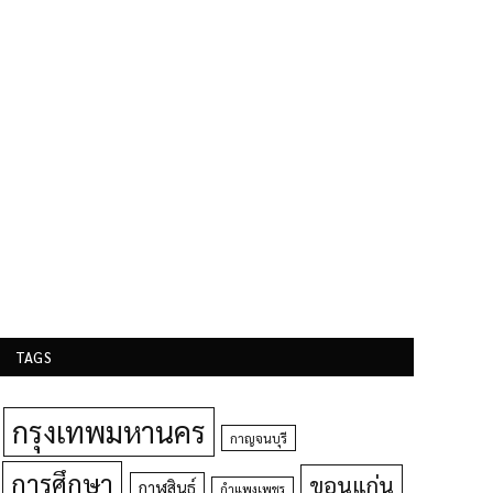
TAGS
กรุงเทพมหานคร
กาญจนบุรี
การศึกษา
ขอนแก่น
กาฬสินธุ์
กำแพงเพชร