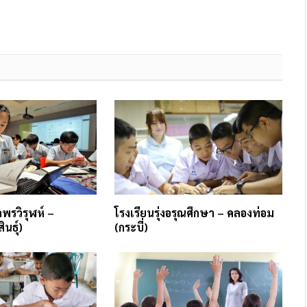
พรวิรุฬห์ –
โรงเรียนรุ่งอรุณศึกษา – คลองท่อม
นธุ์)
(กระบี่)