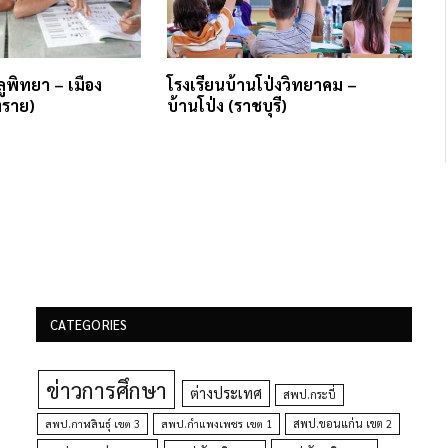
ูพิทยา – เมือง
โรงเรียนบ้านโป่งวิทยาคม –
งราย)
บ้านโป่ง (ราชบุรี)
CATEGORIES
ข่าวการศึกษา
ต่างประเทศ
สพป.กระบี่
สพป.กำแพงเพชร เขต 1
สพป.ขอนแก่น เขต 2
สพป.กาฬสินธุ์ เขต 3