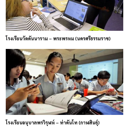
โรงเรียนวัดคันนาราม – พระพรหม (นครศรีธรรมราช)
โรงเรียนอนุบาลพรวิรุฬห์ – ท่าคันโท (กาฬสินธุ์)