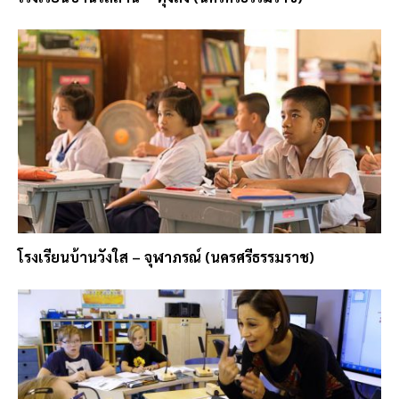
โรงเรียนบ้านวังใส – จุฬาภรณ์ (นครศรีธรรมราช)