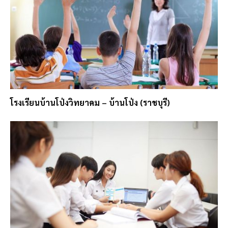
โรงเรียนบ้านโป่งวิทยาคม – บ้านโป่ง (ราชบุรี)