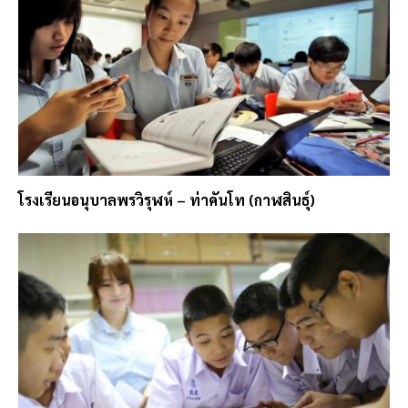
โรงเรียนอนุบาลพรวิรุฬห์ – ท่าคันโท (กาฬสินธุ์)