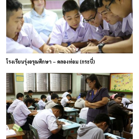
โรงเรียนรุ่งอรุณศึกษา – คลองท่อม (กระบี่)