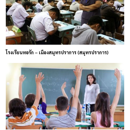
โรงเรียนทอรัก – เมืองสมุทรปราการ (สมุทรปราการ)