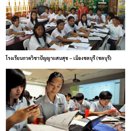
โรงเรียนกวดวิชาปัญญาแสนสุข – เมืองชลบุรี (ชลบุรี)