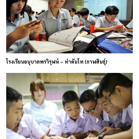
โรงเรียนอนุบาลพรวิรุฬห์ – ท่าคันโท (กาฬสินธุ์)