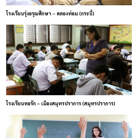
โรงเรียนรุ่งอรุณศึกษา – คลองท่อม (กระบี่)
โรงเรียนทอรัก – เมืองสมุทรปราการ (สมุทรปราการ)