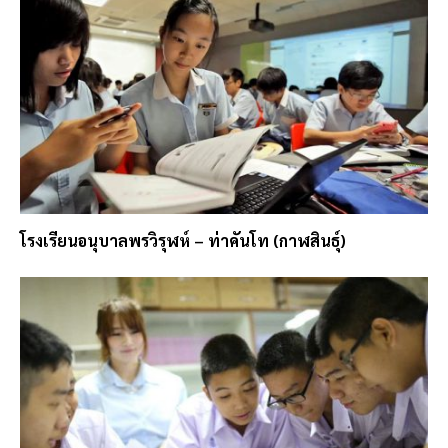
โรงเรียนอนุบาลพรวิรุฬห์ – ท่าคันโท (กาฬสินธุ์)