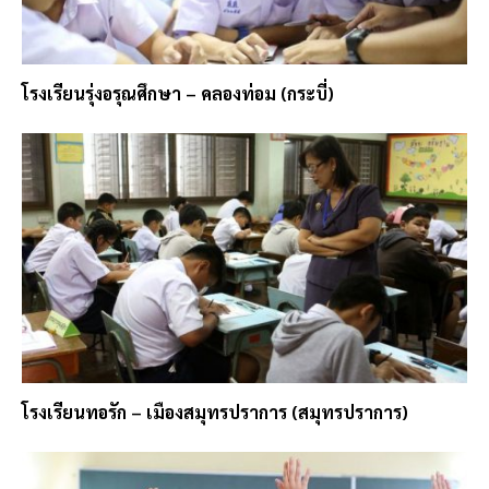
โรงเรียนรุ่งอรุณศึกษา – คลองท่อม (กระบี่)
โรงเรียนทอรัก – เมืองสมุทรปราการ (สมุทรปราการ)