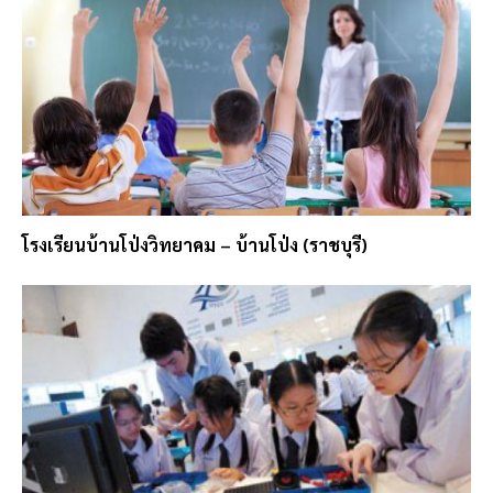
โรงเรียนบ้านโป่งวิทยาคม – บ้านโป่ง (ราชบุรี)