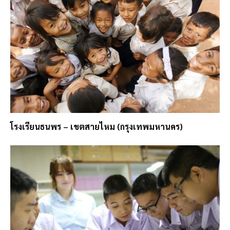
โรงเรียนธนพร – เขตสายไหม (กรุงเทพมหานคร)