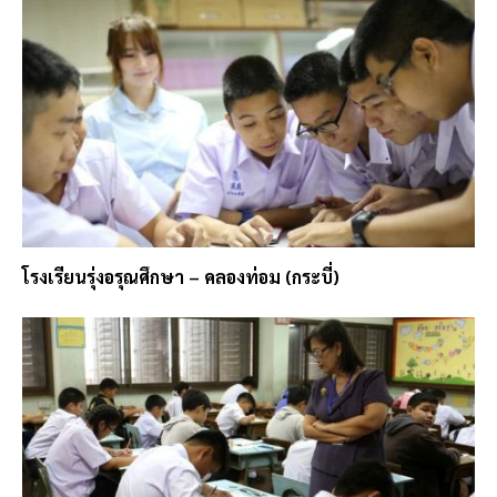
โรงเรียนรุ่งอรุณศึกษา – คลองท่อม (กระบี่)