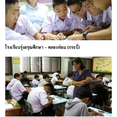
โรงเรียนรุ่งอรุณศึกษา – คลองท่อม (กระบี่)