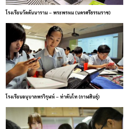
โรงเรียนวัดคันนาราม – พระพรหม (นครศรีธรรมราช)
โรงเรียนอนุบาลพรวิรุฬห์ – ท่าคันโท (กาฬสินธุ์)