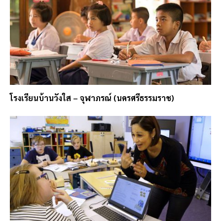
โรงเรียนบ้านวังใส – จุฬาภรณ์ (นครศรีธรรมราช)