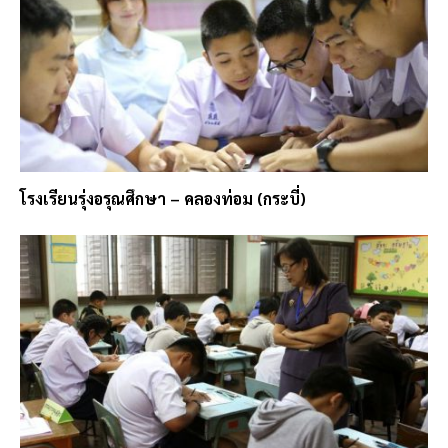
โรงเรียนรุ่งอรุณศึกษา – คลองท่อม (กระบี่)