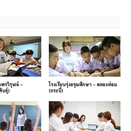
พรวิรุฬห์ –
โรงเรียนรุ่งอรุณศึกษา – คลองท่อม
นธุ์)
(กระบี่)