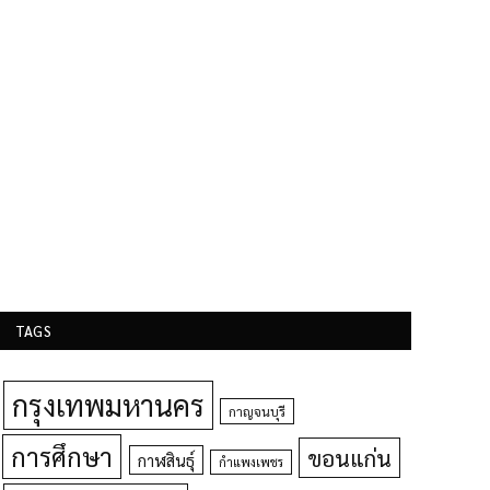
TAGS
กรุงเทพมหานคร
กาญจนบุรี
การศึกษา
ขอนแก่น
กาฬสินธุ์
กำแพงเพชร