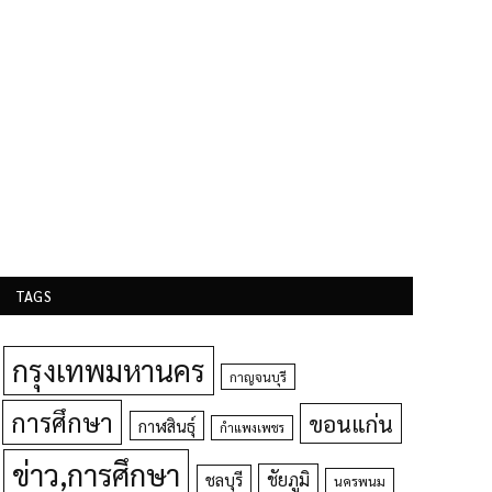
TAGS
กรุงเทพมหานคร
กาญจนบุรี
การศึกษา
ขอนแก่น
กาฬสินธุ์
กำแพงเพชร
ข่าว,การศึกษา
ชัยภูมิ
ชลบุรี
นครพนม