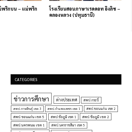
่พริกบน – แม่พริก
โรงเรียนสอนภาษาเรดดอท อิงลิช –
คลองหลวง (ปทุมธานี)
CATEGORIES
ข่าวการศึกษา
ต่างประเทศ
สพป.กระบี่
สพป.กำแพงเพชร เขต 1
สพป.ขอนแก่น เขต 2
สพป.กาฬสินธุ์ เขต 3
สพป.ขอนแก่น เขต 5
สพป.ชัยภูมิ เขต 1
สพป.ชัยภูมิ เขต 2
สพป.นครพนม เขต 1
สพป.นครราชสีมา เขต 5