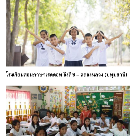
โรงเรียนสอนภาษาเรดดอท อิงลิช – คลองหลวง (ปทุมธานี)