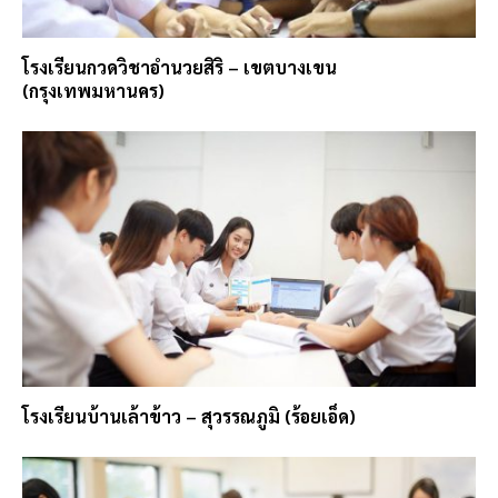
โรงเรียนกวดวิชาอำนวยสิริ – เขตบางเขน
(กรุงเทพมหานคร)
โรงเรียนบ้านเล้าข้าว – สุวรรณภูมิ (ร้อยเอ็ด)