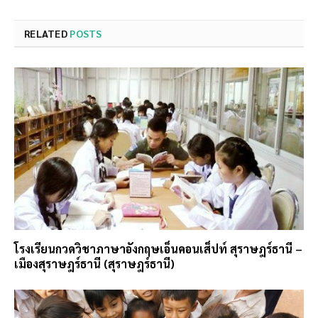
RELATED
POSTS
โรงเรียนกวดวิชาภาษาอังกฤษเอ็นคอนเส็ปท์ สุราษฎร์ธานี –
เมืองสุราษฎร์ธานี (สุราษฎร์ธานี)