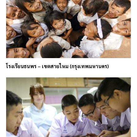
โรงเรียนธนพร – เขตสายไหม (กรุงเทพมหานคร)