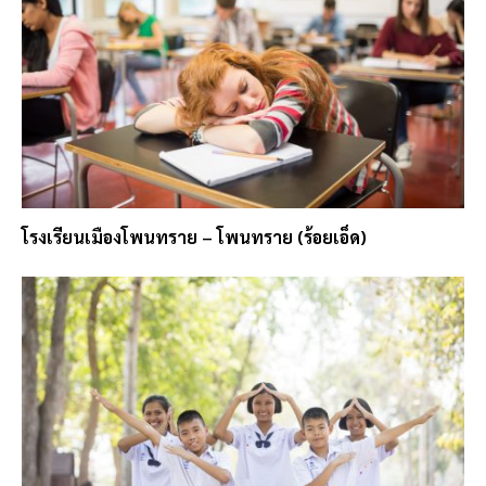
โรงเรียนเมืองโพนทราย – โพนทราย (ร้อยเอ็ด)