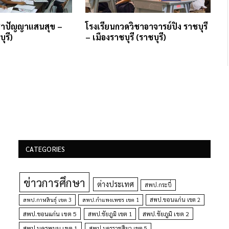
ิชาปัญญาแสนสุข –
โรงเรียนกวดวิชาอาจารย์ปิง ราชบุรี
ุรี)
– เมืองราชบุรี (ราชบุรี)
CATEGORIES
ข่าวการศึกษา
ต่างประเทศ
สพป.กระบี่
สพป.กำแพงเพชร เขต 1
สพป.ขอนแก่น เขต 2
สพป.กาฬสินธุ์ เขต 3
สพป.ขอนแก่น เขต 5
สพป.ชัยภูมิ เขต 1
สพป.ชัยภูมิ เขต 2
สพป.นครพนม เขต 1
สพป.นครราชสีมา เขต 5