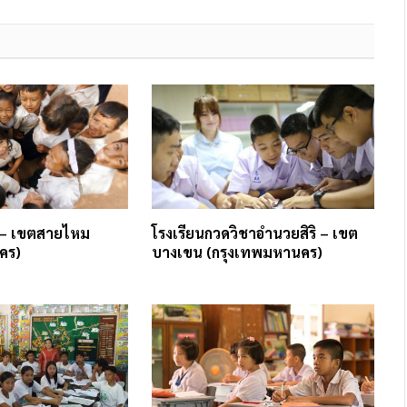
 – เขตสายไหม
โรงเรียนกวดวิชาอำนวยสิริ – เขต
คร)
บางเขน (กรุงเทพมหานคร)