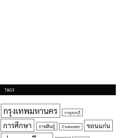
TAGS
กรุงเทพมหานคร
กาญจนบุรี
การศึกษา
ขอนแก่น
กาฬสินธุ์
กำแพงเพชร