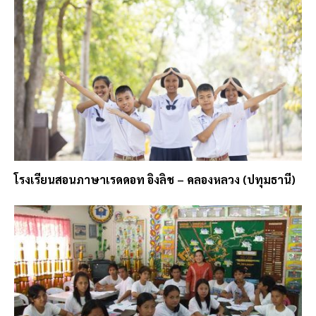
โรงเรียนสอนภาษาเรดดอท อิงลิช – คลองหลวง (ปทุมธานี)