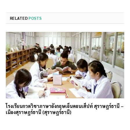
RELATED
POSTS
โรงเรียนกวดวิชาภาษาอังกฤษเอ็นคอนเส็ปท์ สุราษฎร์ธานี –
เมืองสุราษฎร์ธานี (สุราษฎร์ธานี)