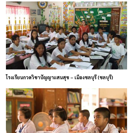
โรงเรียนกวดวิชาปัญญาแสนสุข – เมืองชลบุรี (ชลบุรี)