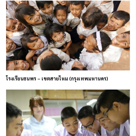
โรงเรียนธนพร – เขตสายไหม (กรุงเทพมหานคร)