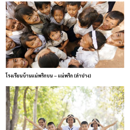
โรงเรียนบ้านแม่พริกบน – แม่พริก (ลำปาง)