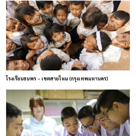
โรงเรียนธนพร – เขตสายไหม (กรุงเทพมหานคร)