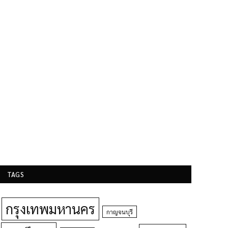
TAGS
กรุงเทพมหานคร
กาญจนบุรี