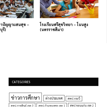
ิชาปัญญาแสนสุข –
โรงเรียนศรีสุขวิทยา – โนนสูง
ุรี)
(นครราชสีมา)
CATEGORIES
ข่าวการศึกษา
ต่างประเทศ
สพป.กระบี่
สพป.กำแพงเพชร เขต 1
สพป.ขอนแก่น เขต 2
สพป.กาฬสินธุ์ เขต 3