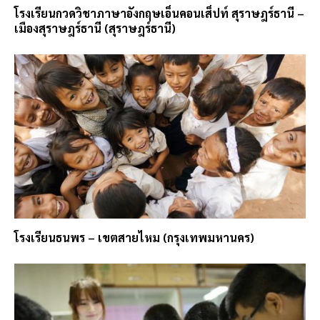
โรงเรียนกวดวิชาภาษาอังกฤษเอ็นคอนเส็ปท์ สุราษฎร์ธานี –
เมืองสุราษฎร์ธานี (สุราษฎร์ธานี)
โรงเรียนธนพร – เขตสายไหม (กรุงเทพมหานคร)