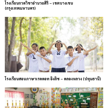
โรงเรียนกวดวิชาอำนวยสิริ – เขตบางเขน
(กรุงเทพมหานคร)
โรงเรียนสอนภาษาเรดดอท อิงลิช – คลองหลวง (ปทุมธานี)