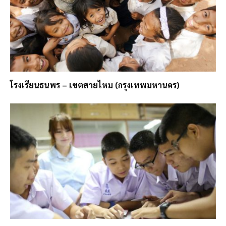
โรงเรียนธนพร – เขตสายไหม (กรุงเทพมหานคร)