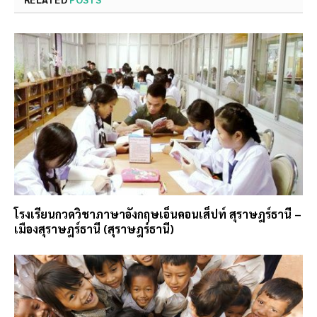
โรงเรียนกวดวิชาภาษาอังกฤษเอ็นคอนเส็ปท์ สุราษฎร์ธานี –
เมืองสุราษฎร์ธานี (สุราษฎร์ธานี)