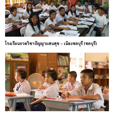
โรงเรียนกวดวิชาปัญญาแสนสุข – เมืองชลบุรี (ชลบุรี)