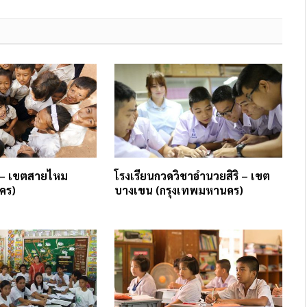
 – เขตสายไหม
โรงเรียนกวดวิชาอำนวยสิริ – เขต
คร)
บางเขน (กรุงเทพมหานคร)