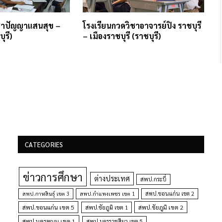
ิชาปัญญาแสนสุข –
โรงเรียนกวดวิชาอาจารย์ปิง ราชบุรี
ุรี)
– เมืองราชบุรี (ราชบุรี)
CATEGORIES
ข่าวการศึกษา
ต่างประเทศ
สพป.กระบี่
สพป.กำแพงเพชร เขต 1
สพป.ขอนแก่น เขต 2
สพป.กาฬสินธุ์ เขต 3
สพป.ขอนแก่น เขต 5
สพป.ชัยภูมิ เขต 1
สพป.ชัยภูมิ เขต 2
สพป.นครพนม เขต 1
สพป.นครราชสีมา เขต 5