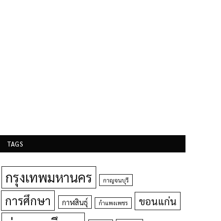
TAGS
กรุงเทพมหานคร
กาญจนบุรี
การศึกษา
ขอนแก่น
กาฬสินธุ์
กำแพงเพชร