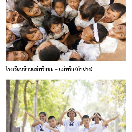
โรงเรียนบ้านแม่พริกบน – แม่พริก (ลำปาง)