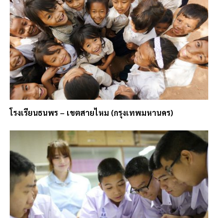
โรงเรียนธนพร – เขตสายไหม (กรุงเทพมหานคร)