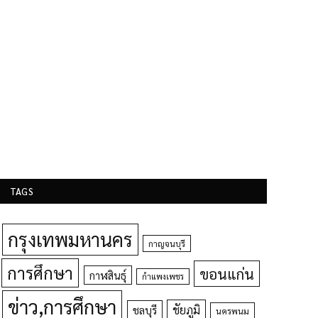
TAGS
กรุงเทพมหานคร
กาญจนบุรี
การศึกษา
ขอนแก่น
กาฬสินธุ์
กำแพงเพชร
ข่าว,การศึกษา
ชัยภูมิ
ชลบุรี
นครพนม