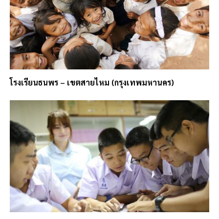
โรงเรียนธนพร – เขตสายไหม (กรุงเทพมหานคร)