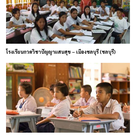
โรงเรียนกวดวิชาปัญญาแสนสุข – เมืองชลบุรี (ชลบุรี)