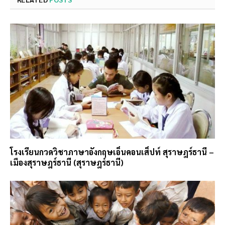
โรงเรียนกวดวิชาภาษาอังกฤษเอ็นคอนเส็ปท์ สุราษฎร์ธานี –
เมืองสุราษฎร์ธานี (สุราษฎร์ธานี)