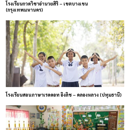
โรงเรียนกวดวิชาอำนวยสิริ – เขตบางเขน
(กรุงเทพมหานคร)
โรงเรียนสอนภาษาเรดดอท อิงลิช – คลองหลวง (ปทุมธานี)