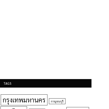
TAGS
กรุงเทพมหานคร
กาญจนบุรี