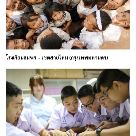
โรงเรียนธนพร – เขตสายไหม (กรุงเทพมหานคร)