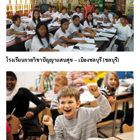
โรงเรียนกวดวิชาปัญญาแสนสุข – เมืองชลบุรี (ชลบุรี)