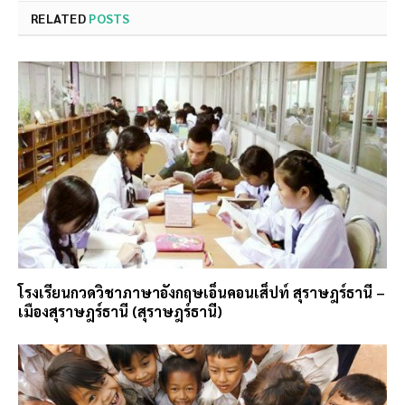
RELATED
POSTS
โรงเรียนกวดวิชาภาษาอังกฤษเอ็นคอนเส็ปท์ สุราษฎร์ธานี –
เมืองสุราษฎร์ธานี (สุราษฎร์ธานี)