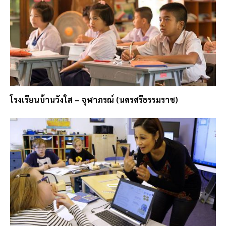
โรงเรียนบ้านวังใส – จุฬาภรณ์ (นครศรีธรรมราช)