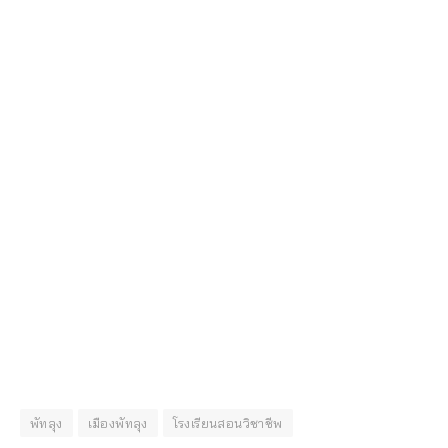
พัทลุง
เมืองพัทลุง
โรงเรียนสอนวิชาชีพ