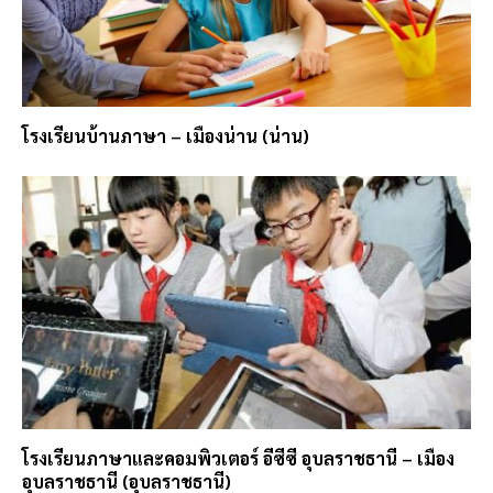
โรงเรียนบ้านภาษา – เมืองน่าน (น่าน)
โรงเรียนภาษาและคอมพิวเตอร์ อีซีซี อุบลราชธานี – เมือง
อุบลราชธานี (อุบลราชธานี)