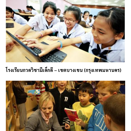
โรงเรียนกวดวิชามีเด็กดี – เขตบางเขน (กรุงเทพมหานคร)