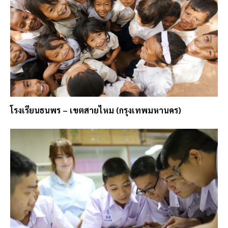
โรงเรียนธนพร – เขตสายไหม (กรุงเทพมหานคร)