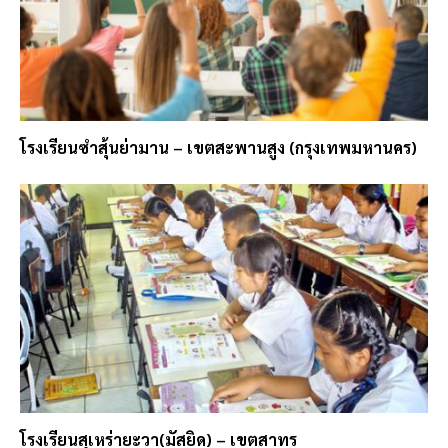
โรงเรียนซำสุ้นย่ามาน – เขตสะพานสูง (กรุงเทพมหานคร)
โรงเรียนสุเหร่ายะวา(มัสยิด) – เขตสาทร