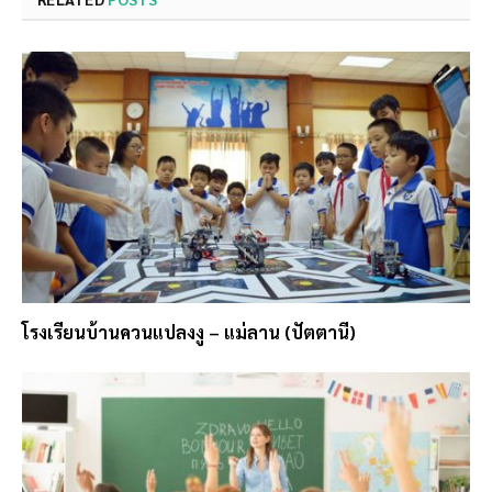
โรงเรียนบ้านควนแปลงงู – แม่ลาน (ปัตตานี)