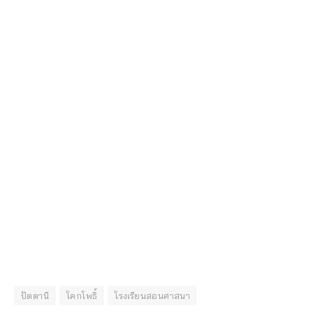
ปัตตานี
โคกโพธิ์
โรงเรียนสอนศาสนา