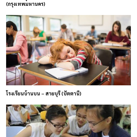
(กรุงเทพมหานคร)
โรงเรียนบ้านบน – สายบุรี (ปัตตานี)