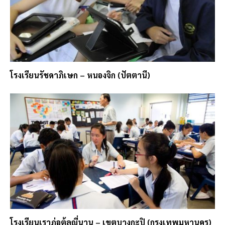
โรงเรียนรัชดาภิเษก – หนองจิก (ปัตตานี)
โรงเรียนเราฎ่อตุ้ลญี่นาน – เขตบางกะปิ (กรุงเทพมหานคร)