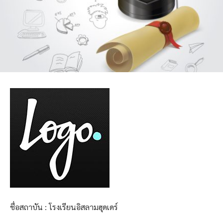
ชื่อสถาบัน : โรงเรียนอิสลามฮุดเดร์