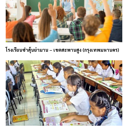
โรงเรียนซำสุ้นย่ามาน – เขตสะพานสูง (กรุงเทพมหานคร)