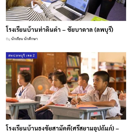
โรงเรียนบ้านท่าดินดำ – ชัยบาดาล (ลพบุรี)
By
นักเรียน นักศึกษา
สพป.ลพบุรี เขต 2
โรงเรียนบ้านธงชัยสามัคคี(ศรีสยามอุปถัมภ์) –