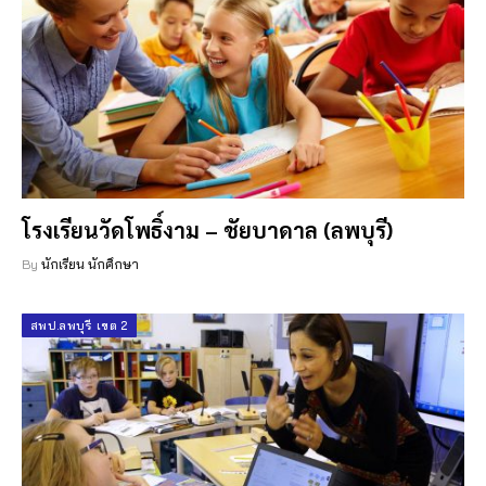
โรงเรียนวัดโพธิ์งาม – ชัยบาดาล (ลพบุรี)
By
นักเรียน นักศึกษา
สพป.ลพบุรี เขต 2