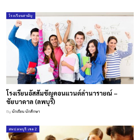
โรงเรียนสามัญ
โรงเรียนอัสสัมชัญคอนแวนต์ลำนารายณ์ –
ชัยบาดาล (ลพบุรี)
By
นักเรียน นักศึกษา
สพป.ลพบุรี เขต 2