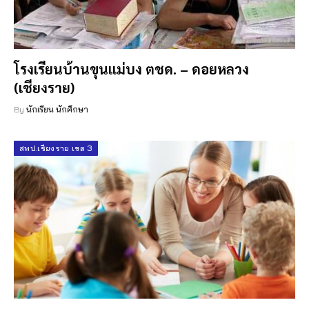
โรงเรียนบ้านขุนแม่บง ตชด. – ดอยหลวง
(เชียงราย)
By
นักเรียน นักศึกษา
สพป.เชียงราย เขต 3