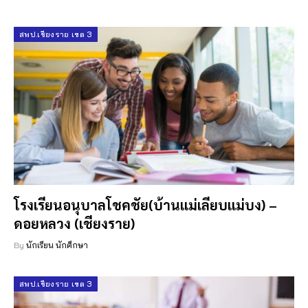
สพป.เชียงราย เขต 3
โรงเรียนอนุบาลโชคชัย(บ้านแม่เลียบแม่บง) –
ดอยหลวง (เชียงราย)
By
นักเรียน นักศึกษา
สพป.เชียงราย เขต 3