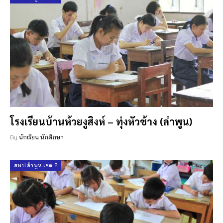
โรงเรียนบ้านห้วยงูสิงห์ – ทุ่งหัวช้าง (ลำพูน)
By
นักเรียน นักศึกษา
สพป.ลำพูน เขต 2