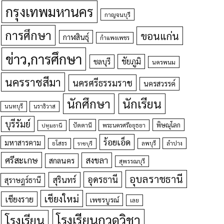
กรุงเทพมหานคร
กาญจนบุรี
การศึกษา
ขอนแก่น
กาฬสินธุ์
กำแพงเพชร
ข่าว,การศึกษา
ชัยภูมิ
ชลบุรี
นครพนม
นครราชสีมา
นครศรีธรรมราช
นครสวรรค์
นักศึกษา
นักเรียน
นนทบุรี
นราธิวาส
บุรีรัมย์
พิษณุโลก
ปัตตานี
ปทุมธานี
พระนครศรีอยุธยา
ร้อยเอ็ด
มหาสารคาม
ยโสธร
ลพบุรี
ลำปาง
ราชบุรี
ศรีสะเกษ
สงขลา
สกลนคร
สุพรรณบุรี
อุบลราชธานี
อุดรธานี
สุรินทร์
สุราษฎร์ธานี
เชียงใหม่
เชียงราย
เพชรบูรณ์
เลย
โรงเรียนกวดวิชา
โรงเรียน