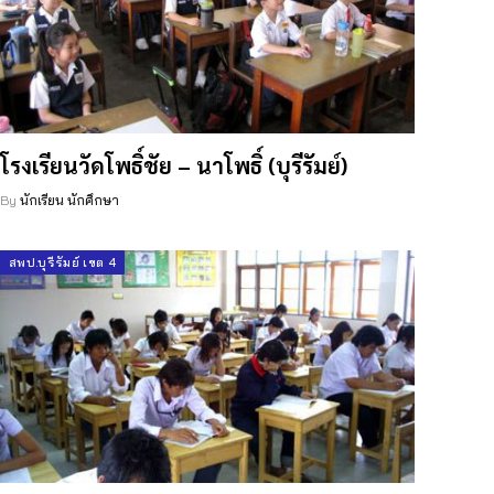
โรงเรียนวัดโพธิ์ชัย – นาโพธิ์ (บุรีรัมย์)
By
นักเรียน นักศึกษา
สพป.บุรีรัมย์ เขต 4