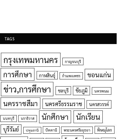
TAGS
กรุงเทพมหานคร
กาญจนบุรี
การศึกษา
ขอนแก่น
กาฬสินธุ์
กำแพงเพชร
ข่าว,การศึกษา
ชัยภูมิ
ชลบุรี
นครพนม
นครราชสีมา
นครศรีธรรมราช
นครสวรรค์
นักศึกษา
นักเรียน
นนทบุรี
นราธิวาส
บุรีรัมย์
พิษณุโลก
ปัตตานี
ปทุมธานี
พระนครศรีอยุธยา