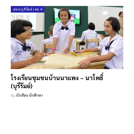
สพป.บุรีรัมย์ เขต 4
โรงเรียนชุมชนบ้านนาแพง – นาโพธิ์
(บุรีรัมย์)
By
นักเรียน นักศึกษา