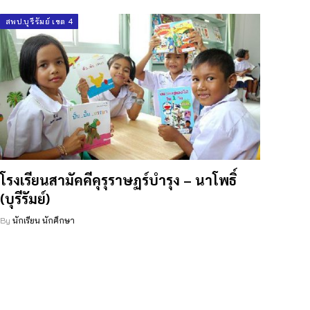
สพป.บุรีรัมย์ เขต 4
โรงเรียนสามัคคีคุรุราษฏร์บำรุง – นาโพธิ์
(บุรีรัมย์)
By
นักเรียน นักศึกษา