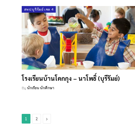
สพป.บุรีรัมย์ เขต 4
โรงเรียนบ้านโคกกุง – นาโพธิ์ (บุรีรัมย์)
By
นักเรียน นักศึกษา
Next
1
2