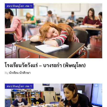
สพป.พิษณุโลก เขต 1
โรงเรียนวัดวังแร่ – บางระกำ (พิษณุโลก)
By
นักเรียน นักศึกษา
สพป.พิษณุโลก เขต 1