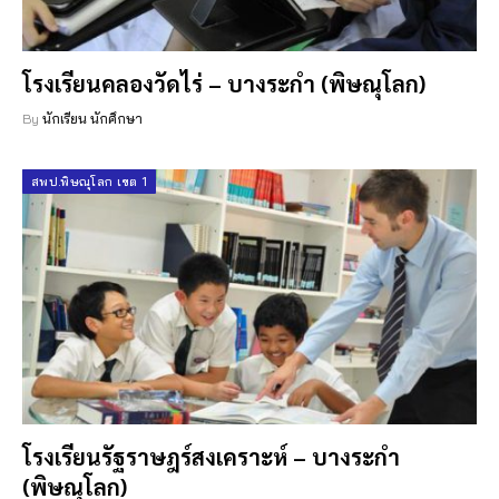
โรงเรียนคลองวัดไร่ – บางระกำ (พิษณุโลก)
By
นักเรียน นักศึกษา
สพป.พิษณุโลก เขต 1
โรงเรียนรัฐราษฎร์สงเคราะห์ – บางระกำ
(พิษณุโลก)