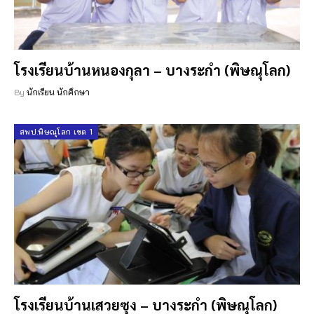
โรงเรียนบ้านหนองกุลา – บางระกำ (พิษณุโลก)
By
นักเรียน นักศึกษา
สพป.พิษณุโลก เขต 1
โรงเรียนบ้านเสวยซุง – บางระกำ (พิษณุโลก)