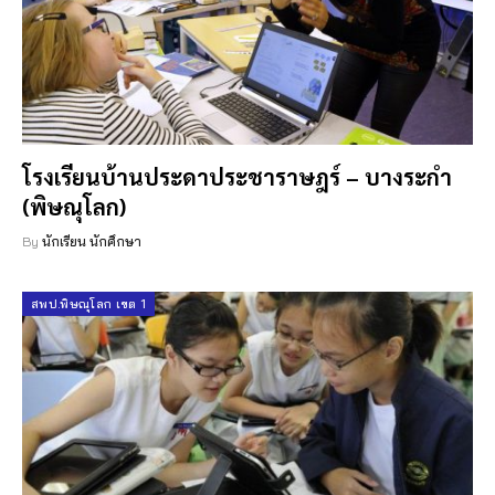
โรงเรียนบ้านประดาประชาราษฎร์ – บางระกำ
(พิษณุโลก)
By
นักเรียน นักศึกษา
สพป.พิษณุโลก เขต 1