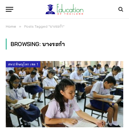
Home
»
Posts Tagged "บางระกำ"
BROWSING:
บางระกำ
สพป.พิษณุโลก เขต 1