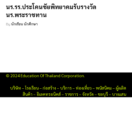
นร.รร.ประโคนชัยพิทยาคมรับรางวัล
นร.พระราชทาน
By
นักเรียน นักศึกษา
© 2024 Education Of Thailand Corporation.
บริษัท
–
โรงเรียน
–
ก่อสร้าง
–
บริการ
–
ท่องเที่ยว
–
พนัสนิคม
–
ผู้ผลิต
สินค้า
–
อิเลคทรอนิคส์
–
ราชการ
–
จังหวัด
–
ชลบุรี
–
บางแสน