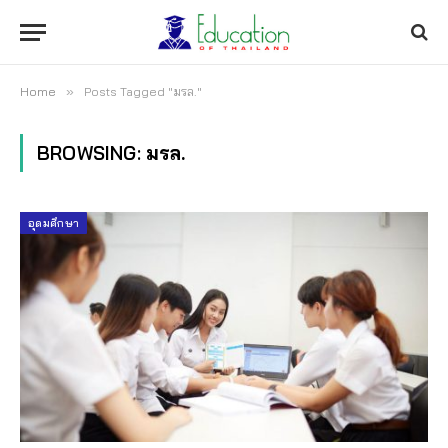
Home
»
Posts Tagged "มรล."
BROWSING:
มรล.
อุดมศึกษา