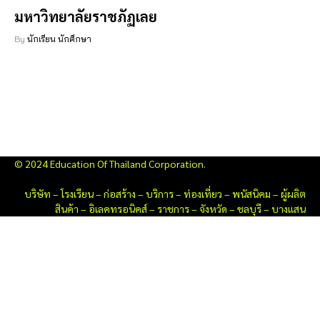
มหาวิทยาลัยราชภัฏเลย
By
นักเรียน นักศึกษา
© 2024 Education Of Thailand Corporation.
บริษัท
–
โรงเรียน
–
ก่อสร้าง
–
บริการ
–
ท่องเที่ยว
–
พนัสนิคม
–
ผู้ผลิต
สินค้า
–
อิเลคทรอนิคส์
–
ราชการ
–
จังหวัด
–
ชลบุรี
–
บางแสน