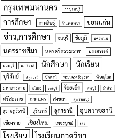
กรุงเทพมหานคร
กาญจนบุรี
การศึกษา
ขอนแก่น
กาฬสินธุ์
กำแพงเพชร
ข่าว,การศึกษา
ชัยภูมิ
ชลบุรี
นครพนม
นครราชสีมา
นครศรีธรรมราช
นครสวรรค์
นักศึกษา
นักเรียน
นนทบุรี
นราธิวาส
บุรีรัมย์
พิษณุโลก
ปัตตานี
ปทุมธานี
พระนครศรีอยุธยา
ร้อยเอ็ด
มหาสารคาม
ยโสธร
ลพบุรี
ลำปาง
ราชบุรี
ศรีสะเกษ
สงขลา
สกลนคร
สุพรรณบุรี
อุบลราชธานี
อุดรธานี
สุรินทร์
สุราษฎร์ธานี
เชียงใหม่
เชียงราย
เพชรบูรณ์
เลย
โรงเรียนกวดวิชา
โรงเรียน