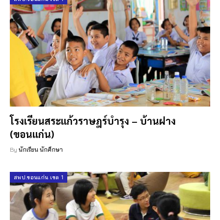
โรงเรียนสระแก้วราษฎร์บำรุง – บ้านฝาง
(ขอนแก่น)
By
นักเรียน นักศึกษา
สพป.ขอนแก่น เขต 1