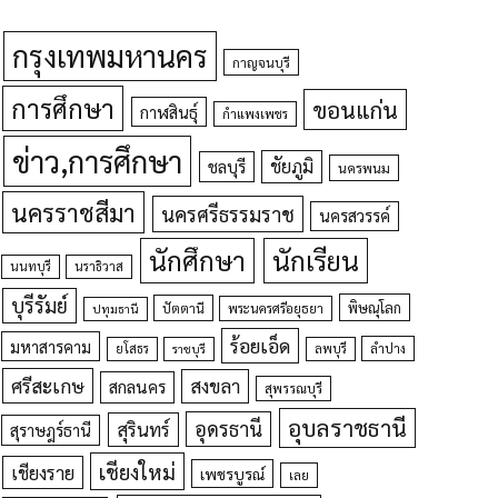
กรุงเทพมหานคร
กาญจนบุรี
การศึกษา
ขอนแก่น
กาฬสินธุ์
กำแพงเพชร
ข่าว,การศึกษา
ชัยภูมิ
ชลบุรี
นครพนม
นครราชสีมา
นครศรีธรรมราช
นครสวรรค์
นักศึกษา
นักเรียน
นนทบุรี
นราธิวาส
บุรีรัมย์
พิษณุโลก
ปัตตานี
ปทุมธานี
พระนครศรีอยุธยา
ร้อยเอ็ด
มหาสารคาม
ยโสธร
ลพบุรี
ลำปาง
ราชบุรี
ศรีสะเกษ
สงขลา
สกลนคร
สุพรรณบุรี
อุบลราชธานี
อุดรธานี
สุรินทร์
สุราษฎร์ธานี
เชียงใหม่
เชียงราย
เพชรบูรณ์
เลย