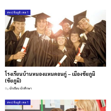
สพป.ชัยภูมิ เขต 1
โรงเรียนบ้านหนองแหนดอนกู่ – เมืองชัยภูมิ
(ชัยภูมิ)
By
นักเรียน นักศึกษา
สพป.ชัยภูมิ เขต 1