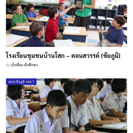
โรงเรียนชุมชนบ้านโสก – คอนสวรรค์ (ชัยภูมิ)
By
นักเรียน นักศึกษา
สพป.ชัยภูมิ เขต 1