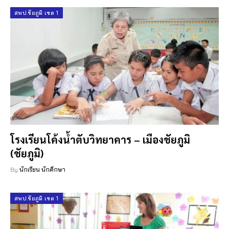
สพป.ชัยภูมิ เขต 1
โรงเรียนโค้งน้ำตับวิทยาคาร – เมืองชัยภูมิ
(ชัยภูมิ)
By
นักเรียน นักศึกษา
สพป.ชัยภูมิ เขต 1