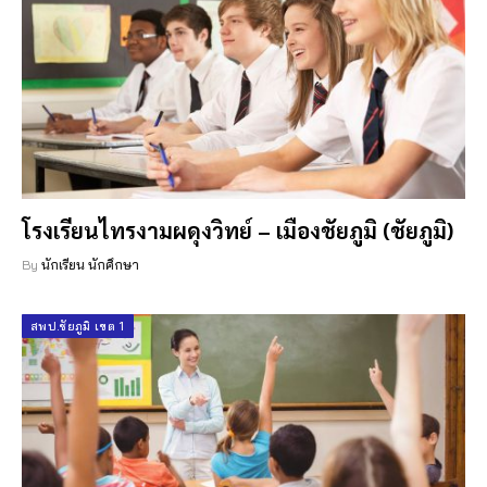
โรงเรียนไทรงามผดุงวิทย์ – เมืองชัยภูมิ (ชัยภูมิ)
By
นักเรียน นักศึกษา
สพป.ชัยภูมิ เขต 1