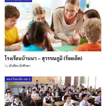
โรงเรียนบ้านนา – สุวรรณภูมิ (ร้อยเอ็ด)
By
นักเรียน นักศึกษา
สพป.ร้อยเอ็ด เขต 2