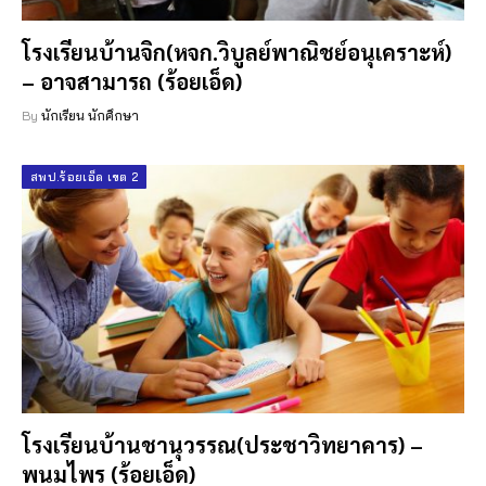
โรงเรียนบ้านจิก(หจก.วิบูลย์พาณิชย์อนุเคราะห์)
– อาจสามารถ (ร้อยเอ็ด)
By
นักเรียน นักศึกษา
สพป.ร้อยเอ็ด เขต 2
โรงเรียนบ้านชานุวรรณ(ประชาวิทยาคาร) –
พนมไพร (ร้อยเอ็ด)