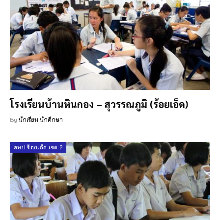
โรงเรียนบ้านหินกอง – สุวรรณภูมิ (ร้อยเอ็ด)
By
นักเรียน นักศึกษา
สพป.ร้อยเอ็ด เขต 2