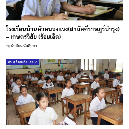
โรงเรียนบ้านหัวหนองแวง(สามัคคีราษฎร์บำรุง)
– เกษตรวิสัย (ร้อยเอ็ด)
By
นักเรียน นักศึกษา
สพป.ร้อยเอ็ด เขต 2