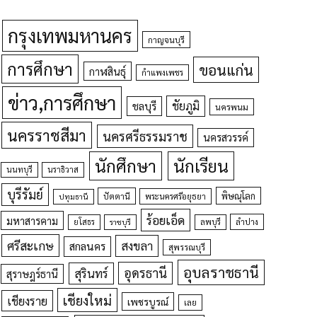
กรุงเทพมหานคร
กาญจนบุรี
การศึกษา
ขอนแก่น
กาฬสินธุ์
กำแพงเพชร
ข่าว,การศึกษา
ชัยภูมิ
ชลบุรี
นครพนม
นครราชสีมา
นครศรีธรรมราช
นครสวรรค์
นักศึกษา
นักเรียน
นนทบุรี
นราธิวาส
บุรีรัมย์
พิษณุโลก
ปัตตานี
ปทุมธานี
พระนครศรีอยุธยา
ร้อยเอ็ด
มหาสารคาม
ยโสธร
ลพบุรี
ลำปาง
ราชบุรี
ศรีสะเกษ
สงขลา
สกลนคร
สุพรรณบุรี
อุบลราชธานี
อุดรธานี
สุรินทร์
สุราษฎร์ธานี
เชียงใหม่
เชียงราย
เพชรบูรณ์
เลย