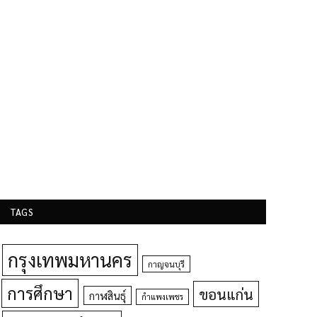
TAGS
กรุงเทพมหานคร
กาญจนบุรี
การศึกษา
ขอนแก่น
กาฬสินธุ์
กำแพงเพชร