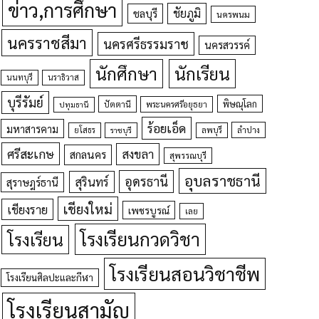
ข่าว,การศึกษา
ชัยภูมิ
ชลบุรี
นครพนม
นครราชสีมา
นครศรีธรรมราช
นครสวรรค์
นักศึกษา
นักเรียน
นนทบุรี
นราธิวาส
บุรีรัมย์
พิษณุโลก
ปัตตานี
ปทุมธานี
พระนครศรีอยุธยา
ร้อยเอ็ด
มหาสารคาม
ยโสธร
ลพบุรี
ลำปาง
ราชบุรี
ศรีสะเกษ
สงขลา
สกลนคร
สุพรรณบุรี
อุบลราชธานี
อุดรธานี
สุรินทร์
สุราษฎร์ธานี
เชียงใหม่
เชียงราย
เพชรบูรณ์
เลย
โรงเรียนกวดวิชา
โรงเรียน
โรงเรียนสอนวิชาชีพ
โรงเรียนศิลปะและกีฬา
โรงเรียนสามัญ