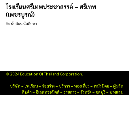
โรงเรียนศรีเทพประชาสรรค์ – ศรีเทพ
(เพชรบูรณ์)
By
นักเรียน นักศึกษา
© 2024 Education Of Thailand Corporation.
บริษัท
–
โรงเรียน
–
ก่อสร้าง
–
บริการ
–
ท่องเที่ยว
–
พนัสนิคม
–
ผู้ผลิต
สินค้า
–
อิเลคทรอนิคส์
–
ราชการ
–
จังหวัด
–
ชลบุรี
–
บางแสน